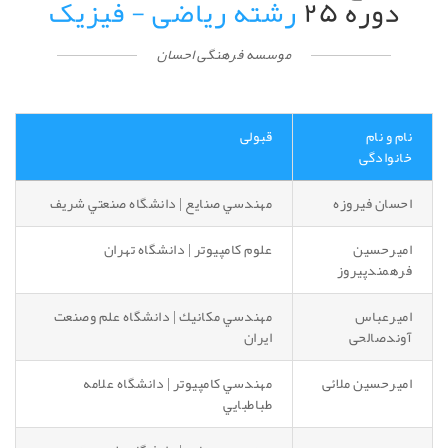
دوره ۲۵
رشته ریاضی - فیزیک
موسسه فرهنگی احسان
نام و نام
قبولی
خانوادگی
احسان فیروزه
مهندسي صنايع | دانشگاه صنعتي شريف
امیرحسین
علوم كامپيوتر | دانشگاه تهران
فرهمندپیروز
امیرعباس
مهندسي مكانيك | دانشگاه علم وصنعت
آوندصالحی
ايران
امیرحسین ملائی
مهندسي كامپيوتر | دانشگاه علامه
طباطبايي