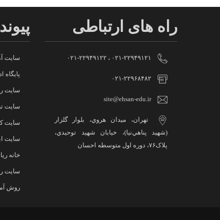
راه های ارتباطی
پیوند
۰۲۱-۲۲۹۴۹۱۲۱ ، ۰۲۱-۲۲۹۴۹۱۲۲
سایت آم
پایگاه 
۰۲۱-۲۲۹۶۸۴۸۲
سایت ر
site@ehsan-edu.ir
سایت تب
تهران، ميدان هروي، بلوار گلزار
سایت کر
(شهيد پناهي‌نيا)، خيابان شهيد توحيدي،
سایت اب
پلاک۷۶، دوره اول متوسطه احسان
خانه ری
سایت ر
روش آمو