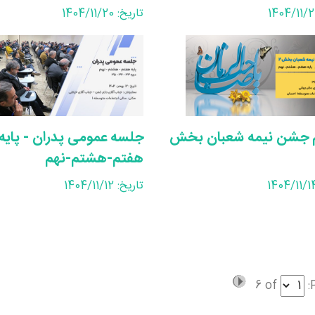
تاریخ: 1404/11/20
 جشن نیمه شعبان بخش
جلسه عمومی پدران - پایه
هفتم-هشتم-نهم
تاریخ: 1404/11/12
6
of