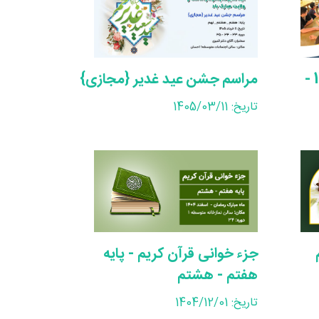
کلاس های تابستانی 1405 -
مراسم جشن عید غدیر {مجازی}
تاریخ: 1405/03/11
جزء خوانی قرآن کریم - پایه
هفتم - هشتم
تاریخ: 1404/12/01