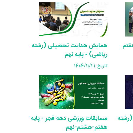
هفتم
همایش هدایت تحصیلی (رشته
ریاضی) - پایه نهم
تاریخ: 1404/11/21
رشته
مسابقات ورزشی دهه فجر - پایه
هفتم-هشتم-نهم