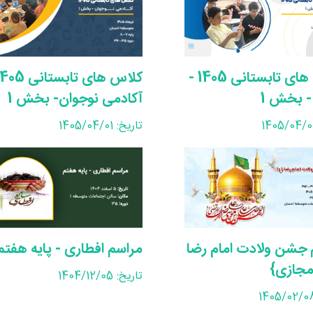
کلاس های تابستانی 1405 -
- بخش 1
آکادمی نوجوان- بخش 1
تاریخ: 1405/04/01
 جشن ولادت امام رضا
مراسم افطاری - پایه هفتم
مجازی}
تاریخ: 1404/12/05