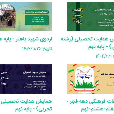
 هدایت تحصیلی (رشته
اردوی شهید باهنر - پایه 
) - پایه نهم
تاریخ: 1404/11/26
ات فرهنگی دهه فجر -
همایش هدایت تحصیلی (
هفتم-هشتم-نهم
تجربی) - پایه نهم