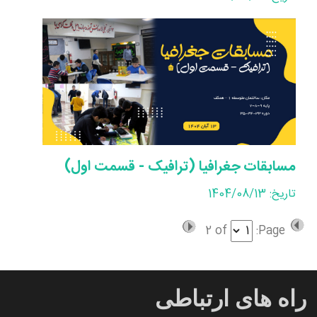
مسابقات جغرافیا (ترافیک - قسمت اول)
تاریخ: 1404/08/13
2
of
Page:
راه های ارتباطی