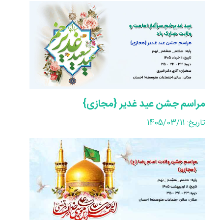
مراسم جشن عید غدیر {مجازی}
تاریخ: 1405/03/11