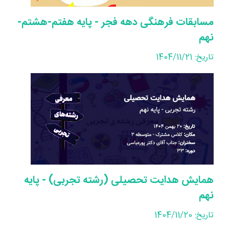
مسابقات فرهنگی دهه فجر - پایه هفتم-هشتم-
نهم
تاریخ: 1404/11/21
همایش هدایت تحصیلی (رشته تجربی) - پایه
نهم
تاریخ: 1404/11/20