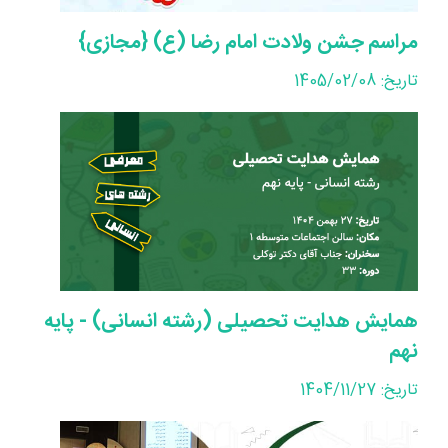
مراسم جشن ولادت امام رضا (ع) {مجازی}
تاریخ: 1405/02/08
همایش هدایت تحصیلی (رشته انسانی) - پایه
نهم
تاریخ: 1404/11/27